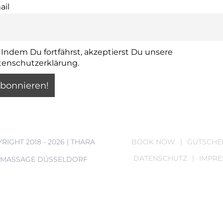
ail
Indem Du fortfährst, akzeptierst Du unsere
tenschutzerklärung.
RIGHT 2018 -
2026 | THARA
BOOK NOW
GUTSCHE
DATENSCHUTZ
IMPR
I MASSAGE DÜSSELDORF