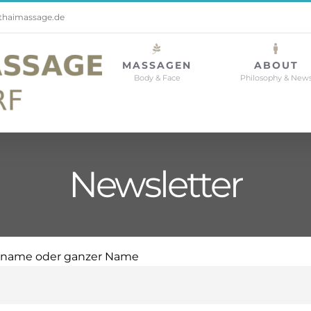
thaimassage.de
MASSAGEN
ABOUT
Body & Face
Philosophy & New
Newsletter
rname oder ganzer Name