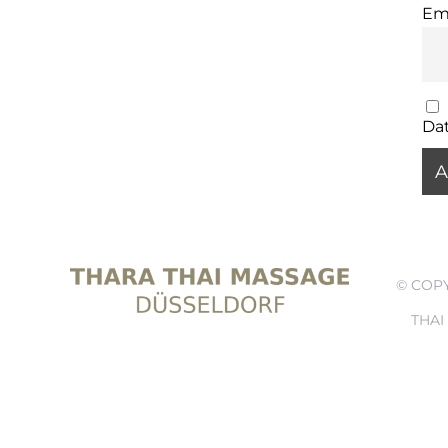
Em
Da
© COPY
THA