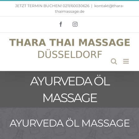
Zum
JETZT TERMIN BUCHEN! 0211/60030626
|
kontakt@thara-
thaimassage.de
Inhalt
springen
Facebook
Instagram
AYURVEDA ÖL
MASSAGE
AYURVEDA ÖL MASSAGE